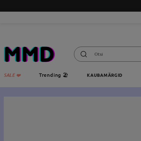
Trending 🏖️
SALE ❤️
KAUBAMÄRGID