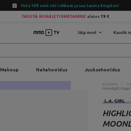
Osta 50€ eest või rohkem ja saa tasuta kingitus!
TASUTA KOHALETOIMETAMINE
alates
19 €
Jälgi meid
Kasulik i
Makeup
Nahahooldus
Juuksehooldus
Koduleht
M
Moonlight Magic
L.A. GIRL
HIGHLI
MOONL