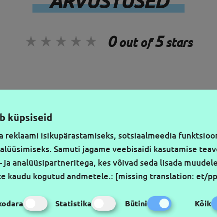
ARVUSTUSED
0
5
out of
stars
SIŪLYMUS PIRMIEJI
JÄ
b küpsiseid
a reklaami isikupärastamiseks, sotsiaalmeedia funktsioo
nalüüsimiseks. Samuti jagame veebisaidi kasutamise tea
- ja analüüsipartneritega, kes võivad seda lisada muudele
ste kaudu kogutud andmetele.
:
[missing translation: et/p
kodara
Statistika
Būtini
Kõik