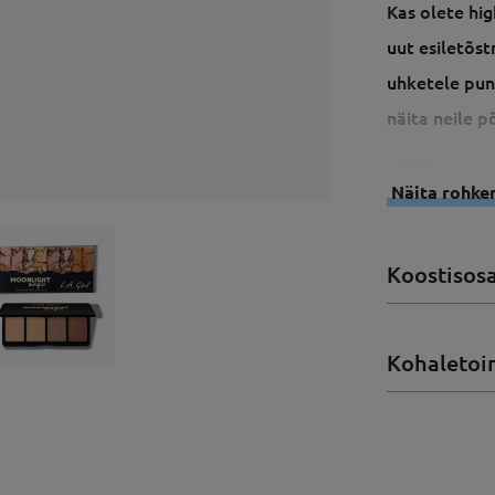
Kas olete hig
uut esiletõst
uhketele puna
näita neile 
Näita rohk
Koostisos
Kohaletoi