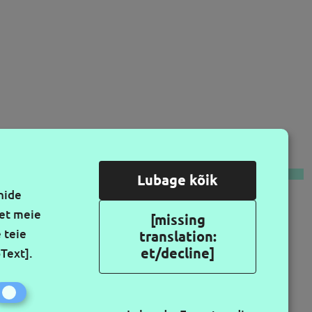
LGI MEID
Lubage kõik
nide
vet meie
[missing
 teie
translation:
et/decline]
pText]
.