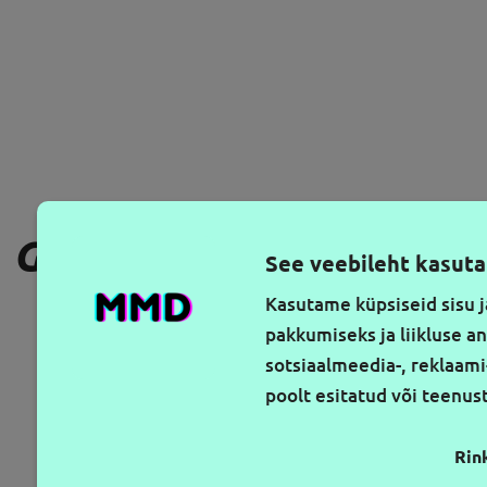
GAUKITE NAUJAUSIUS PA
See veebileht kasuta
Kasutame küpsiseid sisu j
pakkumiseks ja liikluse a
sotsiaalmeedia-, reklaami
poolt esitatud või teenu
Rin