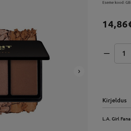
Eseme kood: GB
14,86
Kirjeldus
L.A. Girl Fan