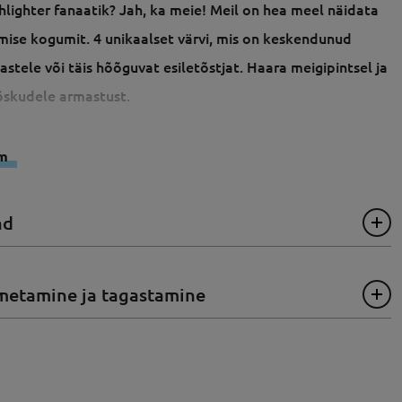
hlighter fanaatik? Jah, ka meie! Meil on hea meel näidata
mise kogumit. 4 unikaalset värvi, mis on keskendunud
stele või täis hõõguvat esiletõstjat. Haara meigipintsel ja
põskudele armastust.
em
ad
metamine ja tagastamine