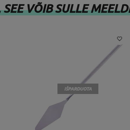
, SEE VÕIB SULLE MEELD
IŠPARDUOTA