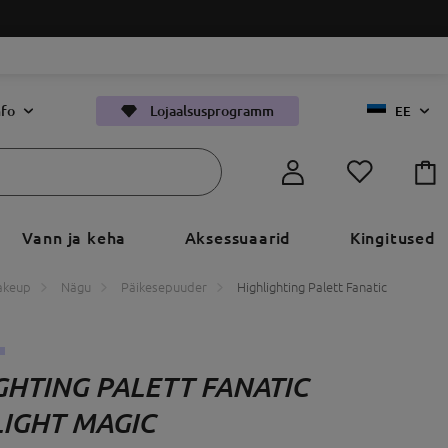
nfo
Lojaalsusprogramm
EE
Vann ja keha
Aksessuaarid
Kingitused
akeup
Nägu
Päikesepuuder
Highlighting Palett Fanatic
GHTING PALETT FANATIC
IGHT MAGIC