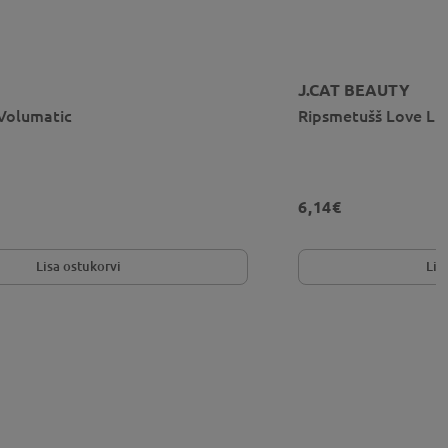
J.CAT BEAUTY
Volumatic
Ripsmetušš Love Liv
6,14€
Lisa ostukorvi
Lis