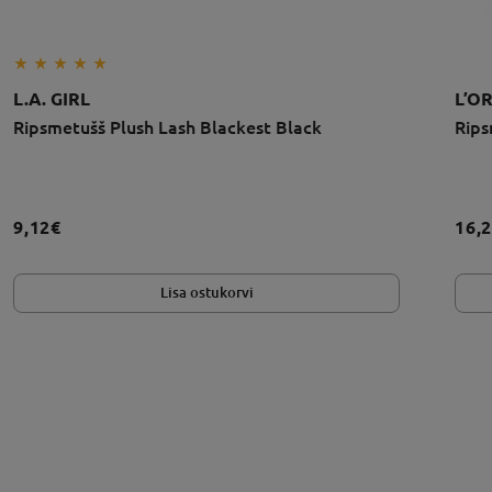
L.A. GIRL
L’O
Ripsmetušš Plush Lash Blackest Black
Rips
9,12€
16,
Lisa ostukorvi