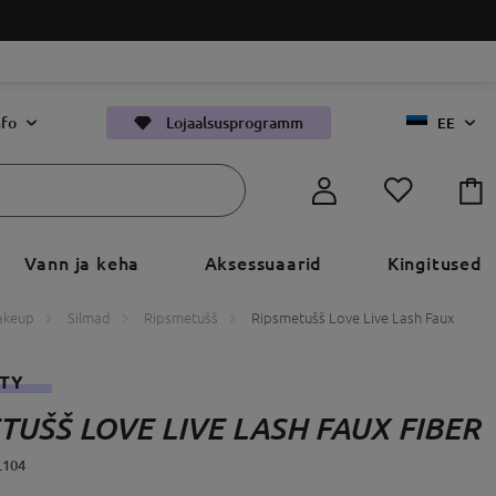
nfo
Lojaalsusprogramm
EE
Vann ja keha
Aksessuaarid
Kingitused
akeup
Silmad
Ripsmetušš
Ripsmetušš Love Live Lash Faux
UTY
TUŠŠ LOVE LIVE LASH FAUX FIBER
L104