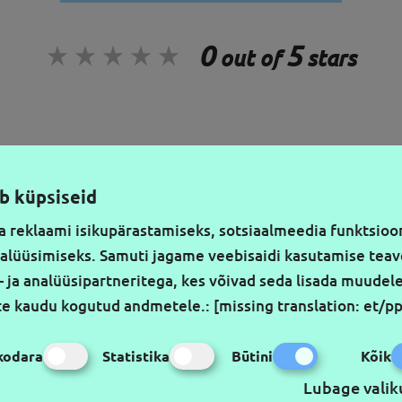
0
5
out of
stars
SIŪLYMUS PIRMIEJI
JÄ
b küpsiseid
a reklaami isikupärastamiseks, sotsiaalmeedia funktsioo
nalüüsimiseks. Samuti jagame veebisaidi kasutamise tea
- ja analüüsipartneritega, kes võivad seda lisada muudele
ste kaudu kogutud andmetele.
:
[missing translation: et/p
kodara
Statistika
Būtini
Kõik
Lubage valik