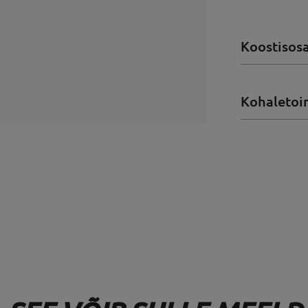
Koostisos
Kohaletoi