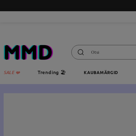
Trending 🏖️
SALE ❤️
KAUBAMÄRGID