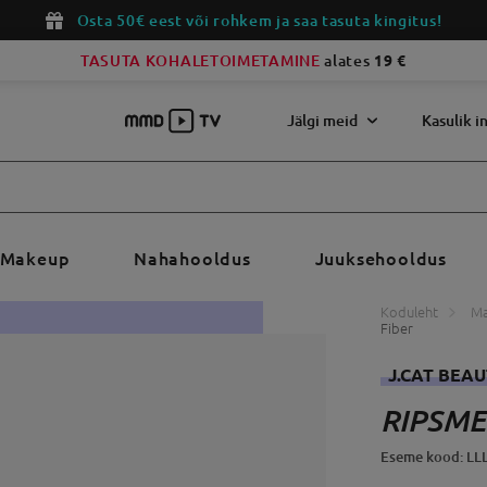
Osta 50€ eest või rohkem ja saa tasuta kingitus!
TASUTA KOHALETOIMETAMINE
alates
19 €
Jälgi meid
Kasulik i
Makeup
Nahahooldus
Juuksehooldus
Koduleht
M
Fiber
J.CAT BEA
RIPSME
Eseme kood: LL