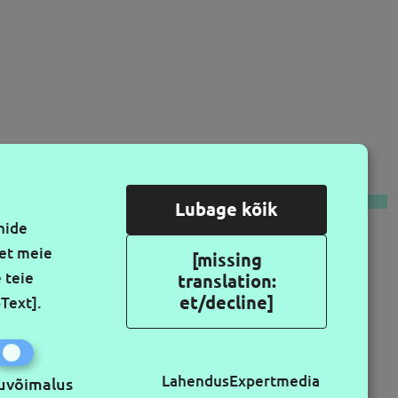
LGI MEID
Lubage kõik
nide
vet meie
[missing
 teie
translation:
et/decline]
pText]
.
Lahendus
Expertmedia
uvõimalus