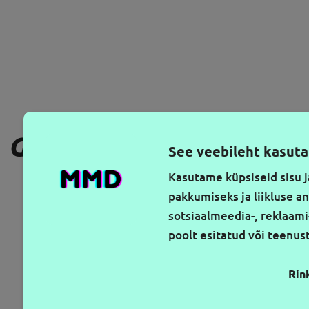
GAUKITE NAUJAUSIUS PA
See veebileht kasuta
Kasutame küpsiseid sisu j
pakkumiseks ja liikluse a
sotsiaalmeedia-, reklaami
poolt esitatud või teenu
Rin