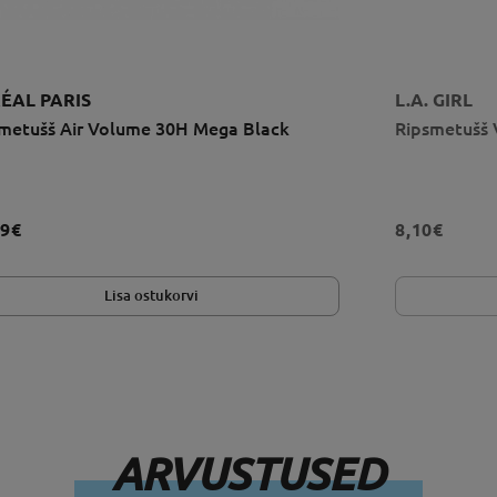
RÉAL PARIS
L.A. GIRL
metušš Air Volume 30H Mega Black
Ripsmetušš 
29€
8,10€
Lisa ostukorvi
ARVUSTUSED