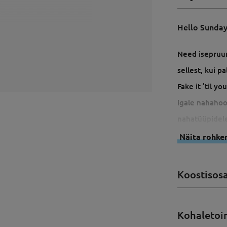
Hello Sunday
Need isepruun
sellest, kui pa
Fake it ’til y
igale nahahool
nahatüüpidele
antioksüdanti
Näita rohk
sedamööda, ku
sellest, kui p
Koostisos
lemmikkreemi
30ml
Kohaletoi