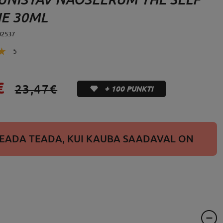
E 30ML
02537
5
€
23,47€
+ 100 PUNKTI
EADA TEADA, KUI KAUBA SAADAVAL ON