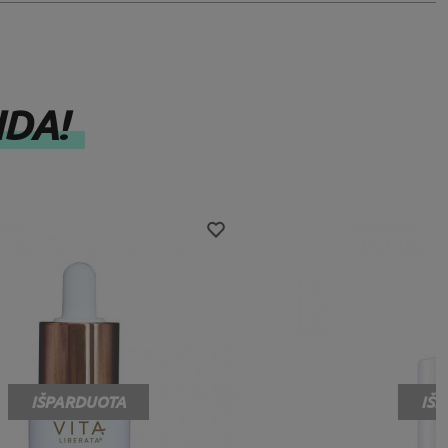
IDA!
IŠPARDUOTA
IŠ