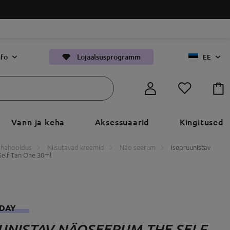
nfo
Lojaalsusprogramm
EE
Vann ja keha
Aksessuaarid
Kingitused
hahooldus
Niisutavad kreemid
Näo seerum
Isepruunistav
elf Tan One 30ml
NDAY
UNISTAV NÄOSEERUM THE SELF