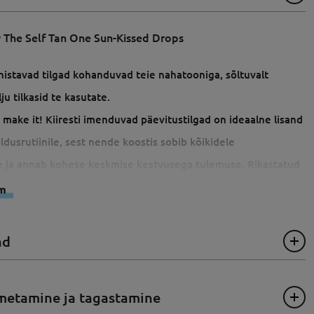
 The Self Tan One Sun-Kissed Drops
istavad tilgad kohanduvad teie nahatooniga, sõltuvalt
lju tilkasid te kasutate.
ou make it! Kiiresti imenduvad päevitustilgad on ideaalne lisand
dusrutiinile, sest nende koostis sobib kõikidele
 ja annab kohese keskmise kestvusega tulemuse. Rikastatud
dega, nagu C-vitamiin, paneb see naha säravalt hõõguma
em
idas päevitustilgad kohanduvad teie nahatooniga, sõltuvalt
alju tilkasid te kasutate. Kasutage eraldi või oma
ad
ga segatult.
metamine ja tagastamine