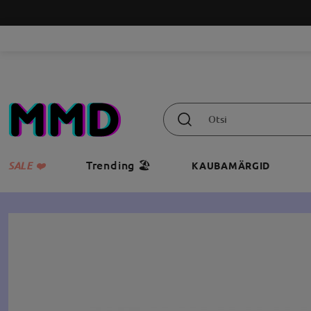
Trending 🏖️
SALE ❤️
KAUBAMÄRGID