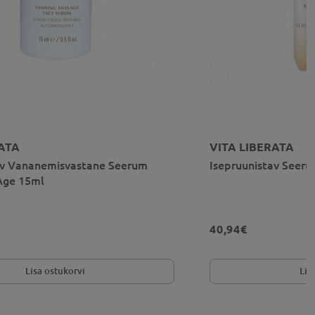
RATA
VITA LIBERATA
av Vananemisvastane Seerum
Isepruunistav Seeru
Age 15ml
40,94€
Lisa ostukorvi
Lis