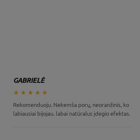
GABRIELĖ
Rekomenduoju. Nekemša porų, neoranžinis, ko
labiausiai bijojau. labai natūralus įdegio efektas.