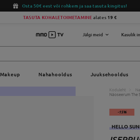
Osta 50€ eest või rohkem ja saa tasuta kingitus!
TASUTA KOHALETOIMETAMINE
alates
19 €
Jälgi meid
Kasulik i
Makeup
Nahahooldus
Juuksehooldus
Koduleht
Na
Näoseerum The S
-15%
HELLO SU
ISEPRU