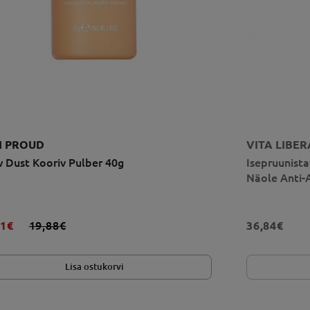
N PROUD
VITA LIBE
 Dust Kooriv Pulber 40g
Isepruunist
Näole Anti-
91€
19,88€
36,84€
Lisa ostukorvi