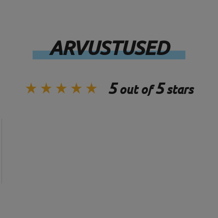
ARVUSTUSED
5
5
out of
stars