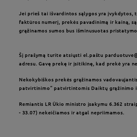
Jei prieš tai išvardintos sąlygos yra įvykdytos
faktūros numerį, prekės pavadinimą ir kainą, sąs
grąžinamos sumos bus išminusuotas pristatymo
Šį prašymą turite atsiųsti el.paštu parduotuve@
adresu. Gavę prekę ir įsitikinę, kad prekė yra n
Nekokybiškos prekės grąžinamos vadovaujantis ū
patvirtinimo“ patvirtintomis Daiktų grąžinimo i
Remiantis LR Ūkio ministro įsakymu 6.362 stra
- 33.07) nekeičiamos ir atgal nepriimamos.