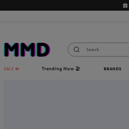
Trending Now 🏖️
SALE ❤️
BRANDS