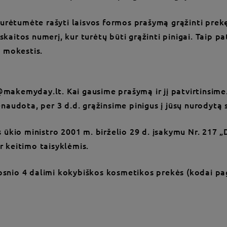
, turėtumėte rašyti laisvos formos prašymą grąžinti prek
kaitos numerį, kur turėtų būti grąžinti pinigai. Taip pat
 mokestis.
makemyday.lt. Kai gausime prašymą ir jį patvirtinsime. 
enaudota, per 3 d.d. grąžinsime pinigus į jūsų nurodytą 
kio ministro 2001 m. birželio 29 d. įsakymu Nr. 217 „D
r keitimo taisyklėmis.
ipsnio 4 dalimi kokybiškos kosmetikos prekės (kodai p