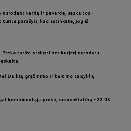
ę nurodant vardą ir pavardę, sąskaitos -
 turite parašyti, kad sutinkate, jog iš
Prekę turite atsiųsti per kurjerį nurodytu
sąskaitą.
ėl Daiktų grąžinimo ir keitimo taisyklių
agal kombinuotąją prekių nomenklatūrą - 33.03