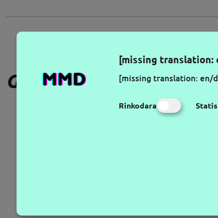
[missing translation: 
GAUKITE NAUJAUSIUS PA
[missing translation: en/d
Rinkodara
Statis