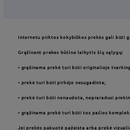
Internetu pirktos kokybiškos prekės gali būti
Grąžinant prekes būtina laikytis šių sąlygų:
• grąžinama prekė turi būti originalioje tvarki
• prekė turi būti pirkėjo nesugadinta;
• prekė turi būti nenaudota, nepraradusi prekinė
• grąžinama prekė turi būti tos pačios komplek
Jei prekės pakuotė pažeista arba prekė vizual