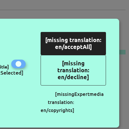
[missing translation:
LLOW US
en/acceptAll]
[missing
itle]
translation:
tSelected]
en/decline]
[missing
Expertmedia
translation:
en/copyrights]