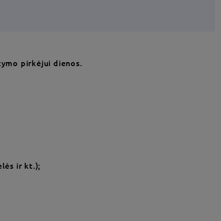
tymo pirkėjui dienos.
ės ir kt.);