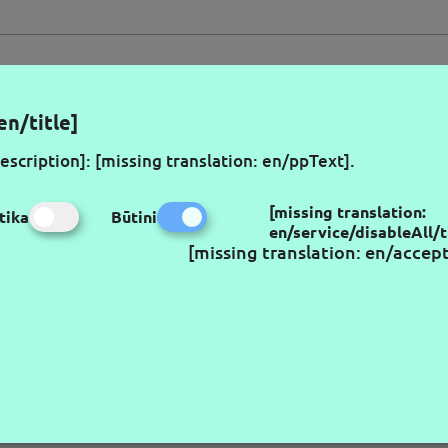
en/title]
SIŪLYMUS PIRMIEJI
FO
escription]
:
[missing translation: en/ppText]
.
[missing translation:
tika
Būtini
en/service/disableAll/t
[missing translation: en/accep