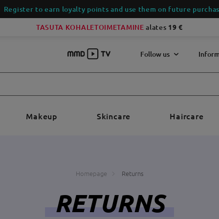
Register to earn loyalty points and use them on future purchas
TASUTA KOHALETOIMETAMINE
alates
19 €
Follow us
Inform
Makeup
Skincare
Haircare
Homepage
Returns
RETURNS