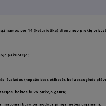
 grąžinamos per
14 (keturiolika) dienų
nuo prekių prista
ngoje pakuotėje;
s išvaizdos (nepažeistos etiketės bei apsauginės plėvel
tacijos, kokios buvo pirkėjo gauta;
iai matomai buvo panaudota pinigai nebus grąžinami.