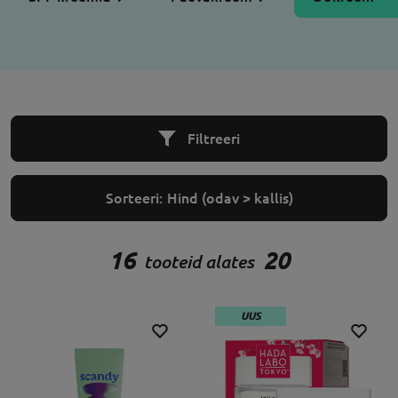
Filtreeri
Sorteeri:
Hind (odav > kallis)
16
20
tooteid alates
UUS