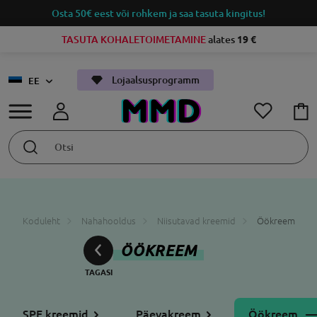
Osta 50€ eest või rohkem ja saa tasuta kingitus!
TASUTA KOHALETOIMETAMINE
alates
19 €
Lojaalsusprogramm
EE
Koduleht
Nahahooldus
Niisutavad kreemid
Öökreem
ÖÖKREEM
SPF kreemid
Päevakreem
Öökreem