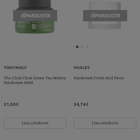
IŠPARDUOTA
IŠPARDUOTA
TONYMOLY
HUXLEY
The Chok Chok Green Tea Watery
Näokreem Fresh And More
Näokreem 60ml
31,00€
34,74€
Lisa ostukorvi
Lisa ostukorvi