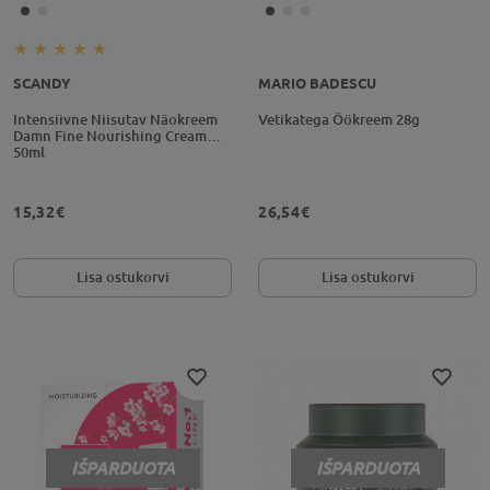
SCANDY
MARIO BADESCU
Intensiivne Niisutav Näokreem
Vetikatega Öökreem 28g
Damn Fine Nourishing Cream
50ml
15,32€
26,54€
Lisa ostukorvi
Lisa ostukorvi
IŠPARDUOTA
IŠPARDUOTA