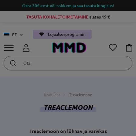
Osta 50€ eest või rohkem ja saa tasuta kingitus!
TASUTA KOHALETOIMETAMINE
alates
19 €
Lojaalsusprogramm
EE
Koduleht
Treaclemoon
TREACLEMOON
Treaclemoon on lõhnav ja värvikas