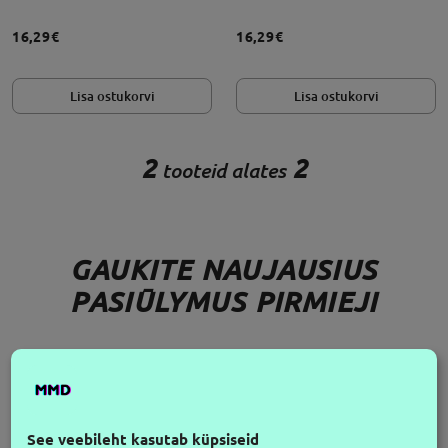
16,29€
16,29€
Lisa ostukorvi
Lisa ostukorvi
2
2
tooteid alates
GAUKITE NAUJAUSIUS
PASIŪLYMUS PIRMIEJI
JÄLGI MEID
See veebileht kasutab küpsiseid