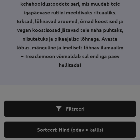
kehahooldustoodete sari, mis muudab teie
igapäevase rutiini meeldivaks rituaaliks.
Erksad, lõhnavad aroomid, õrnad koostised ja
vegan koostisosad jätavad teie naha puhtaks,
niisutatuks ja pikaajalise lõhnaga. Avasta
lõbus, mänguline ja imeliselt lõhnav ilumaailm
– Treaclemoon võimaldab sul end iga päev
hellitada!
Filtreeri
Sorteeri:
Hind (odav > kallis)