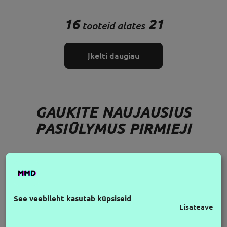
16
21
tooteid alates
Įkelti daugiau
GAUKITE NAUJAUSIUS
PASIŪLYMUS PIRMIEJI
JÄLGI MEID
See veebileht kasutab küpsiseid
Lisateave