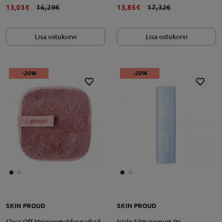
13,03€
16,29€
13,85€
17,32€
Lisa ostukorvi
Lisa ostukorvi
-20%
-20%
SKIN PROUD
SKIN PROUD
Clear Off Meigieemalduspadjad
Icicle Silmaseerum 9g