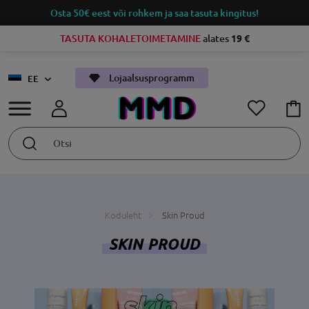
Osta 50€ eest või rohkem ja saa tasuta kingitus!
TASUTA KOHALETOIMETAMINE
alates
19 €
Lojaalsusprogramm
EE
Koduleht
Skin Proud
SKIN PROUD