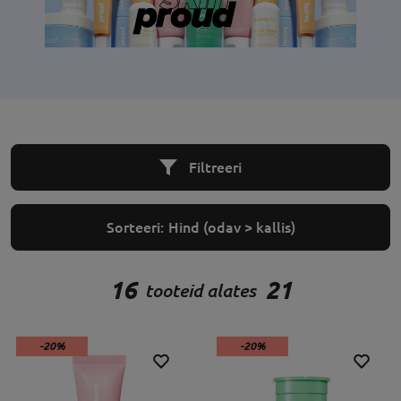
Filtreeri
Sorteeri:
Hind (odav > kallis)
16
21
tooteid alates
-20%
-20%